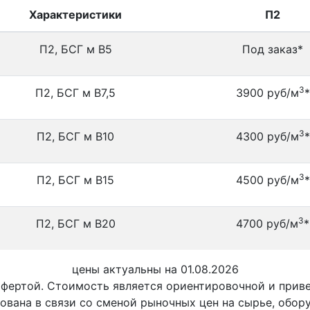
Характеристики
П2
П2, БСГ м В5
Под заказ*
3
П2, БСГ м В7,5
3900 руб/м
*
3
П2, БСГ м В10
4300 руб/м
*
3
П2, БСГ м В15
4500 руб/м
*
3
П2, БСГ м В20
4700 руб/м
*
цены актуальны на 01.08.2026
офертой. Стоимость является ориентировочной и при
ована в связи со сменой рыночных цен на сырье, обор