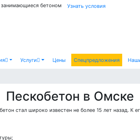
и занимающиеся бетоном
Узнать условия
ия
Услуги
Цены
Спецпредложения
Наши
Пескобетон в Омске
етон стал широко известен не более 15 лет назад. К 
туры;